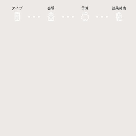
タイプ
会場
予算
結果発表