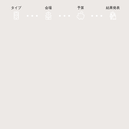
タイプ
会場
予算
結果発表