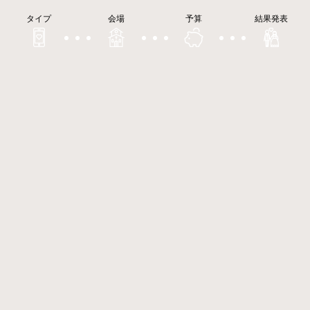
タイプ
会場
予算
結果発表