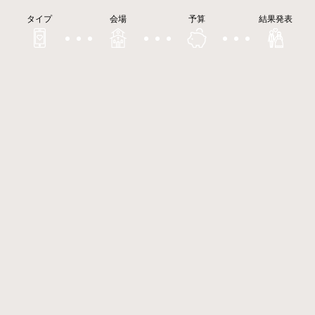
タイプ
会場
予算
結果発表