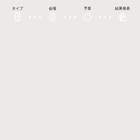
タイプ
会場
予算
結果発表