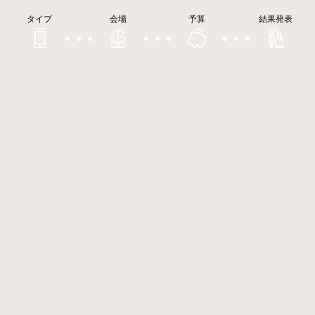
タイプ
会場
予算
結果発表