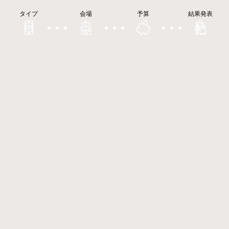
タイプ
会場
予算
結果発表