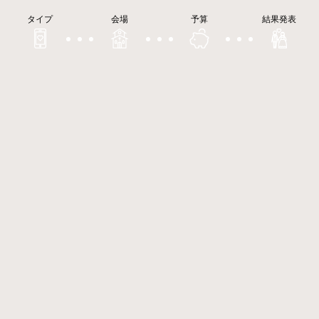
タイプ
会場
予算
結果発表