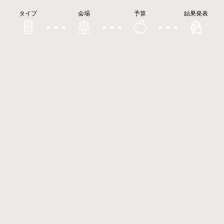
タイプ
会場
予算
結果発表