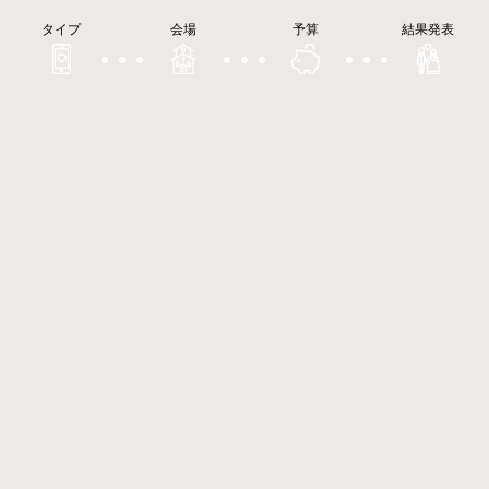
タイプ
会場
予算
結果発表