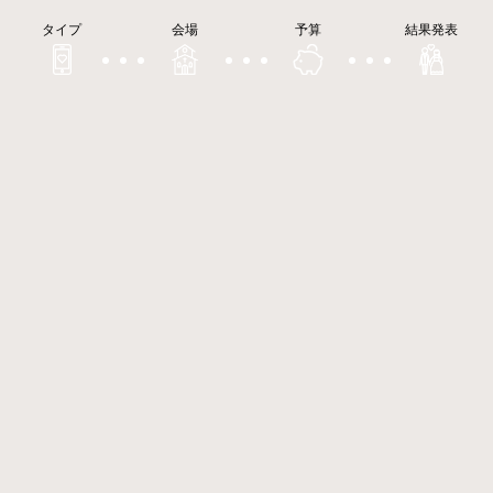
タイプ
会場
予算
結果発表