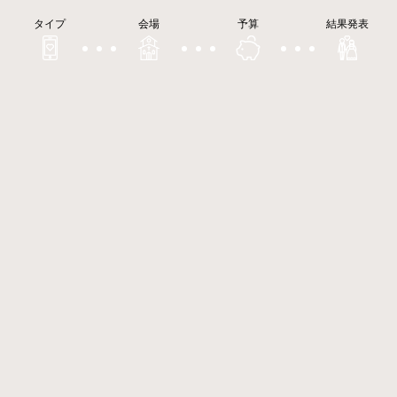
タイプ
会場
予算
結果発表