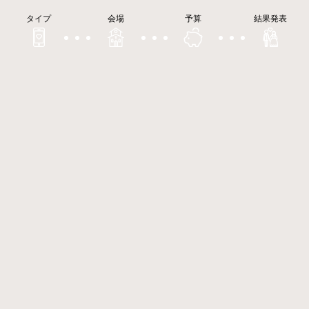
タイプ
会場
予算
結果発表