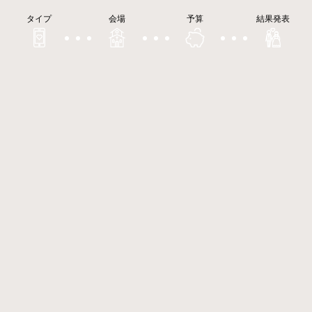
タイプ
会場
予算
結果発表