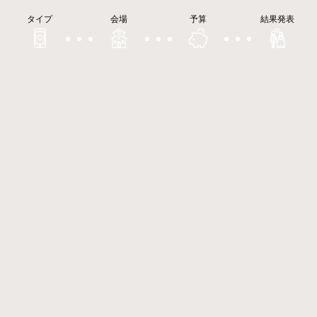
タイプ
会場
予算
結果発表