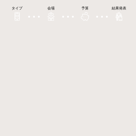
タイプ
会場
予算
結果発表