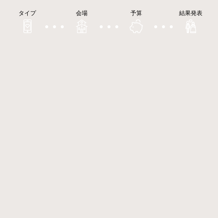
タイプ
会場
予算
結果発表