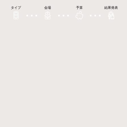
タイプ
会場
予算
結果発表