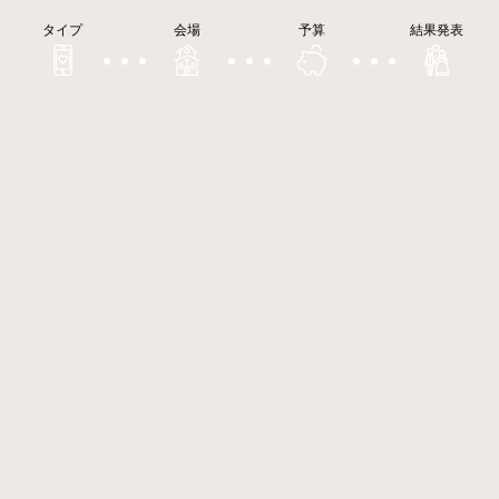
タイプ
会場
予算
結果発表