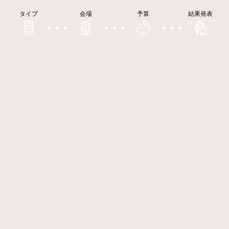
タイプ
会場
予算
結果発表