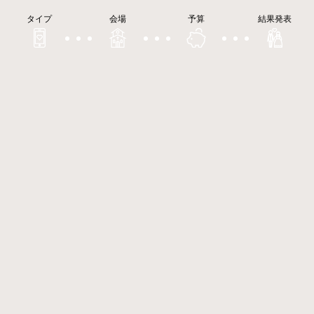
タイプ
会場
予算
結果発表