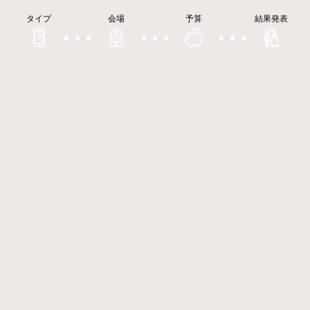
タイプ
会場
予算
結果発表