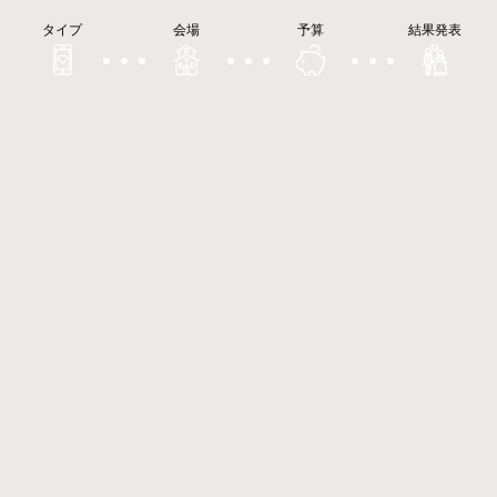
タイプ
会場
予算
結果発表