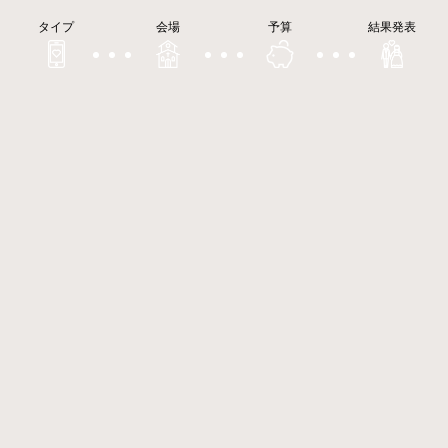
タイプ
会場
予算
結果発表