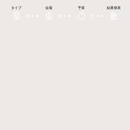
タイプ
会場
予算
結果発表