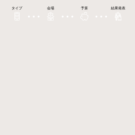
タイプ
会場
予算
結果発表