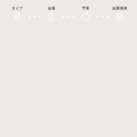
タイプ
会場
予算
結果発表