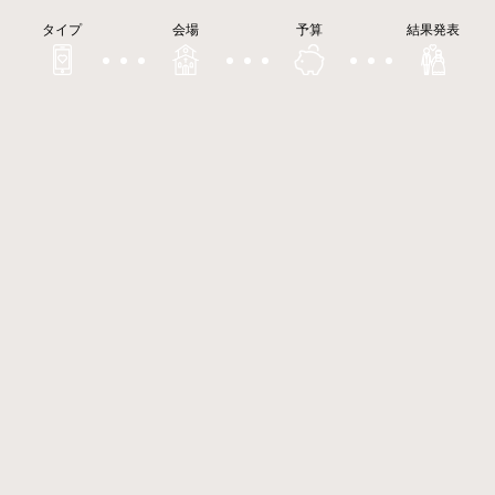
タイプ
会場
予算
結果発表