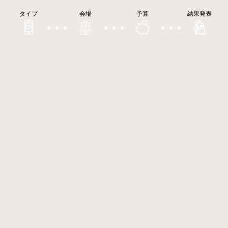
タイプ
会場
予算
結果発表