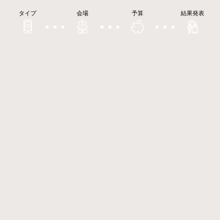
タイプ
会場
予算
結果発表