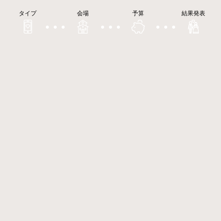
タイプ
会場
予算
結果発表