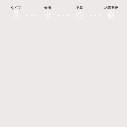
タイプ
会場
予算
結果発表